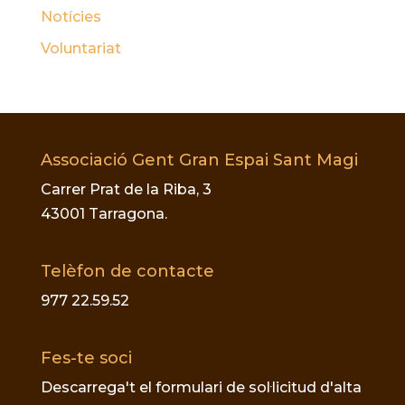
Notícies
Voluntariat
Associació Gent Gran Espai Sant Magi
Carrer Prat de la Riba, 3
43001 Tarragona.
Telèfon de contacte
977 22.59.52
Fes-te soci
Descarrega't el formulari de sol·licitud d'alta