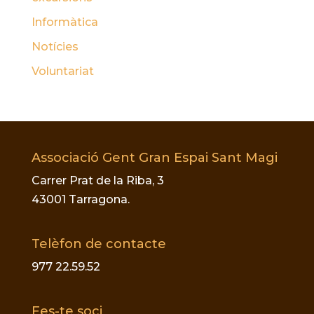
Informàtica
Notícies
Voluntariat
Associació Gent Gran Espai Sant Magi
Carrer Prat de la Riba, 3
43001 Tarragona.
Telèfon de contacte
977 22.59.52
Fes-te soci