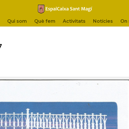
Qui som
Què fem
Activitats
Notícies
On
7