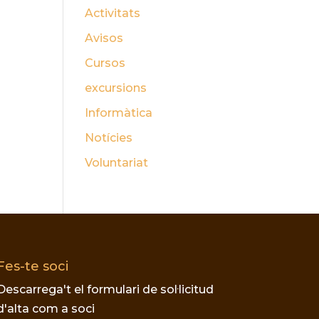
Activitats
Avisos
Cursos
excursions
Informàtica
Notícies
Voluntariat
Fes-te soci
Descarrega't el formulari de sol·licitud
d'alta com a soci