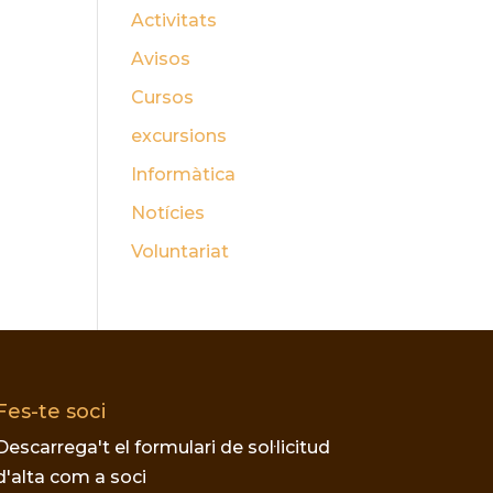
Activitats
Avisos
Cursos
excursions
Informàtica
Notícies
Voluntariat
Fes-te soci
Descarrega't el formulari de sol·licitud
d'alta com a soci