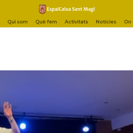
Qui som
Què fem
Activitats
Notícies
On